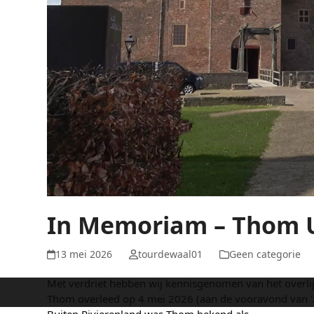
In Memoriam – Thom 
13 mei 2026
tourdewaal01
Geen categorie
Met verdriet hebben wij kennisgenomen van het overli
Thom overleed op 4 mei 2026 (aan de vooravond van 'zi