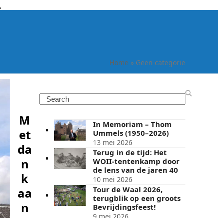
Home
»
Geen categorie
Search
M
In Memoriam – Thom
et
Ummels (1950–2026)
13 mei 2026
da
Terug in de tijd: Het
n
WOII-tentenkamp door
de lens van de jaren 40
k
10 mei 2026
Tour de Waal 2026,
aa
terugblik op een groots
n
Bevrijdingsfeest!
9 mei 2026