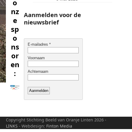
o
nz
Aanmelden voor de
e
nieuwsbrief
sp
o
ns
or
en
:
Copyright Stichting Beeld van Oranje Linten 2026 -
LINKS
- Webdesign:
Finton Media