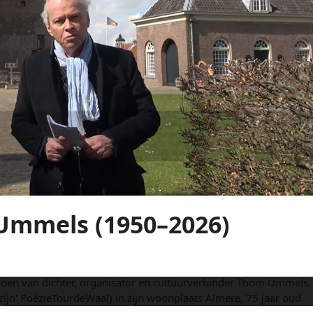
Ummels (1950–2026)
jden van dichter, organisator en cultuurverbinder Thom Ummels.
jn' PoëzieTourdeWaal) in zijn woonplaats Almere, 75 jaar oud.