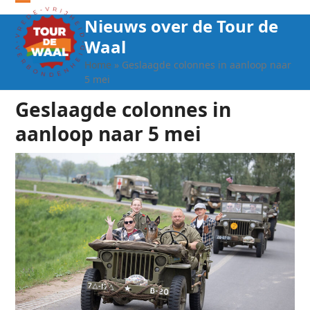
Open
Close
Nieuws over de Tour de
mobile
mobile
Waal
menu
menu
Home
»
Geslaagde colonnes in aanloop naar
5 mei
Geslaagde colonnes in
aanloop naar 5 mei