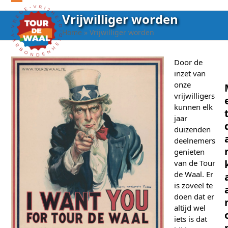
Open
Close
Vrijwilliger worden
mobile
mobile
Home
»
Vrijwilliger worden
menu
menu
Door de
inzet van
onze
vrijwilligers
kunnen elk
jaar
duizenden
deelnemers
genieten
van de Tour
de Waal. Er
is zoveel te
doen dat er
altijd wel
iets is dat