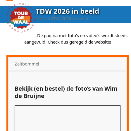
Open
Close
TDW 2026 in beeld
mobile
mobile
Home
»
TDW 2026 in beeld
menu
menu
De pagina met foto’s en video’s wordt steeds
aangevuld. Check dus geregeld de website!
Zaltbommel
Bekijk (en bestel) de foto’s van Wim
de Bruijne