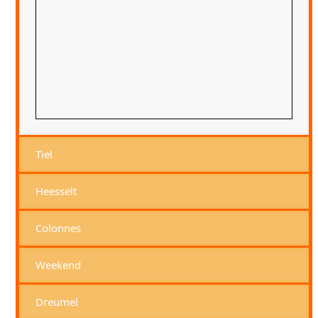
Tiel
Heesselt
Colonnes
Weekend
Dreumel