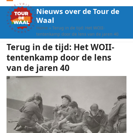
Open
Close
Nieuws over de Tour de
mobile
mobile
Waal
menu
menu
Home
»
Terug in de tijd: Het WOII-
tentenkamp door de lens van de jaren 40
Terug in de tijd: Het WOII-
tentenkamp door de lens
van de jaren 40