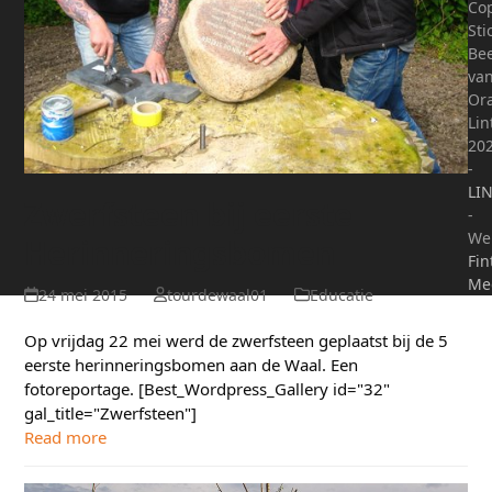
Cop
Sti
Be
va
Or
Lin
20
-
LI
Zwerfsteen bij eerste
-
We
Herinneringsbomen
Fin
Me
24 mei 2015
tourdewaal01
Educatie
Op vrijdag 22 mei werd de zwerfsteen geplaatst bij de 5
eerste herinneringsbomen aan de Waal. Een
fotoreportage. [Best_Wordpress_Gallery id="32"
gal_title="Zwerfsteen"]
Read more