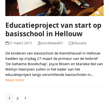
Educatieproject van start op
basisschool in Hellouw
27 maart 2015
tourdewaal01
Educatie
De kinderen van basisschool de Kievitsheuvel in Hellouw
hadden op vrijdag 27 maart de primeur van de lesbrief
'De Geheime Boodschap'. Joyce Bloem en Marieke Bel van
Welzijn Neerijnen zullen in het kader van het
educatieproject langs verschillende basisscholen in…
Read more
Page
Page
Next
1
2