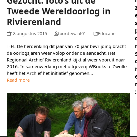
Gezocht: foto’s uit de
Tweede Wereldoorlog in
Rivierenland
18 augustus 2015
tourdewaal01
Educatie
TIEL De herdenking dit jaar van 70 jaar bevrijding bracht
de oorlogsjaren weer volop onder de aandacht. Het
Regionaal Archief Rivierenland kijkt al weer vooruit naar
2016. In samenwerking met uitgeverij WBooks te Zwolle
heeft het Archief het initiatief genomen…
Read more
: