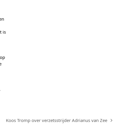
nen
 is
 op
e
,
Koos Tromp over verzetsstrijder Adrianus van Zee
next
post: