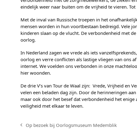
verbondenheid met de zorgmedewerkers, de zieken en 
eindelijk weer naar buiten om de vrijheid te vieren. Tot 
Met de inval van Russische troepen in het onafhankeli
mensen worden in hun voortbestaan bedreigd. Vele j
kinderen slaan op de vlucht. De verbondenheid met de m
oorlog.
In Nederland zagen we vrede als iets vanzelfsprekends
oorlog en verre conflicten als lastige vliegen van ons 
internet. We voelden ons verbonden in onze machteloo
hier woonden.
De drie V’s van Tour de Waal zijn: Vrede, Vrijheid en V
velen een beladen dag zijn. Door de herinneringen aan
maar ook door het besef dat verbondenheid het enige a
veiligheid met elkaar te leven.
Op bezoek bij Oorlogsmuseum Medemblik
previous
post: