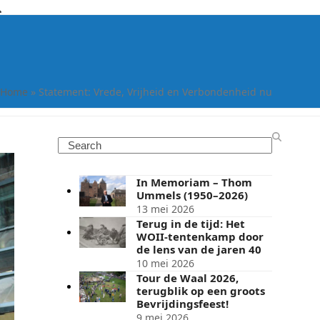
Home
»
Statement: Vrede, Vrijheid en Verbondenheid nu
Search
In Memoriam – Thom
Ummels (1950–2026)
13 mei 2026
Terug in de tijd: Het
WOII-tentenkamp door
de lens van de jaren 40
10 mei 2026
Tour de Waal 2026,
terugblik op een groots
Bevrijdingsfeest!
9 mei 2026