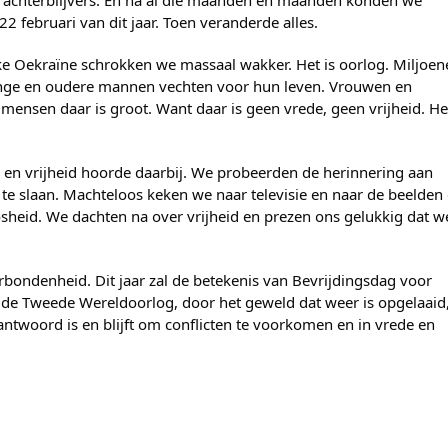
achterblijvers. En na al die maanden en maanden konden we
22 februari van dit jaar. Toen veranderde alles.
jke Oekraïne schrokken we massaal wakker. Het is oorlog. Miljoe
onge en oudere mannen vechten voor hun leven. Vrouwen en
ensen daar is groot. Want daar is geen vrede, geen vrijheid. Het
, en vrijheid hoorde daarbij. We probeerden de herinnering aan
af te slaan. Machteloos keken we naar televisie en naar de beelden
sheid. We dachten na over vrijheid en prezen ons gelukkig dat w
erbondenheid. Dit jaar zal de betekenis van Bevrijdingsdag voor
 de Tweede Wereldoorlog, door het geweld dat weer is opgelaaid
ntwoord is en blijft om conflicten te voorkomen en in vrede en