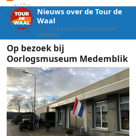
Open
Close
Nieuws over de Tour de
mobile
mobile
Waal
menu
menu
Home
»
Op bezoek bij Oorlogsmuseum
Medemblik
Op bezoek bij
Oorlogsmuseum Medemblik