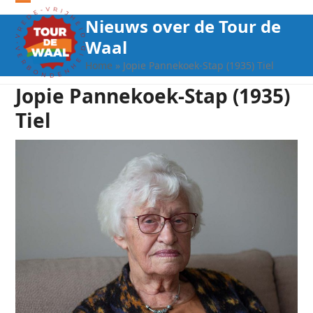
Open
Close
Nieuws over de Tour de
mobile
mobile
Waal
menu
menu
Home
»
Jopie Pannekoek-Stap (1935) Tiel
Jopie Pannekoek-Stap (1935)
Tiel