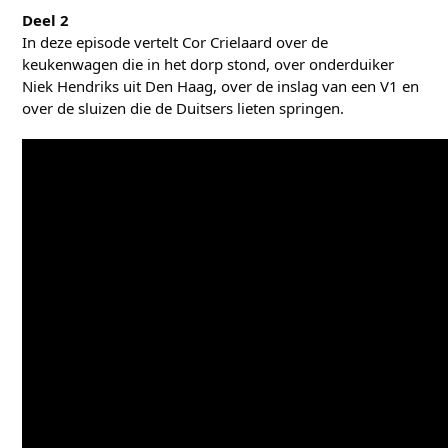
Deel 2
In deze episode vertelt Cor Crielaard over de
keukenwagen die in het dorp stond, over onderduiker
Niek Hendriks uit Den Haag, over de inslag van een V1 en
over de sluizen die de Duitsers lieten springen.