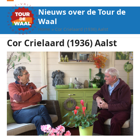
Open
Close
Nieuws over de Tour de
mobile
mobile
Waal
menu
menu
Home
»
Cor Crielaard (1936) Aalst
Cor Crielaard (1936) Aalst