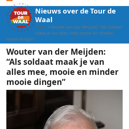
Open
Close
Nieuws over de Tour de
mobile
mobile
Waal
menu
menu
Home
»
Wouter van der Meijden: “Als soldaat
maak je van alles mee, mooie en minder
mooie dingen”
Wouter van der Meijden:
“Als soldaat maak je van
alles mee, mooie en minder
mooie dingen”