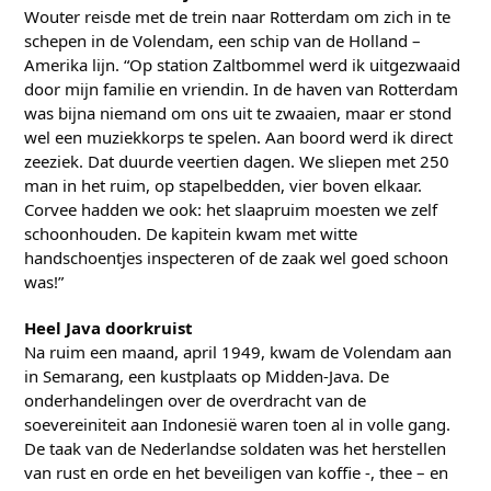
Wouter reisde met de trein naar Rotterdam om zich in te
schepen in de Volendam, een schip van de Holland –
Amerika lijn. “Op station Zaltbommel werd ik uitgezwaaid
door mijn familie en vriendin. In de haven van Rotterdam
was bijna niemand om ons uit te zwaaien, maar er stond
wel een muziekkorps te spelen. Aan boord werd ik direct
zeeziek. Dat duurde veertien dagen. We sliepen met 250
man in het ruim, op stapelbedden, vier boven elkaar.
Corvee hadden we ook: het slaapruim moesten we zelf
schoonhouden. De kapitein kwam met witte
handschoentjes inspecteren of de zaak wel goed schoon
was!”
Heel Java doorkruist
Na ruim een maand, april 1949, kwam de Volendam aan
in Semarang, een kustplaats op Midden-Java. De
onderhandelingen over de overdracht van de
soevereiniteit aan Indonesië waren toen al in volle gang.
De taak van de Nederlandse soldaten was het herstellen
van rust en orde en het beveiligen van koffie -, thee – en