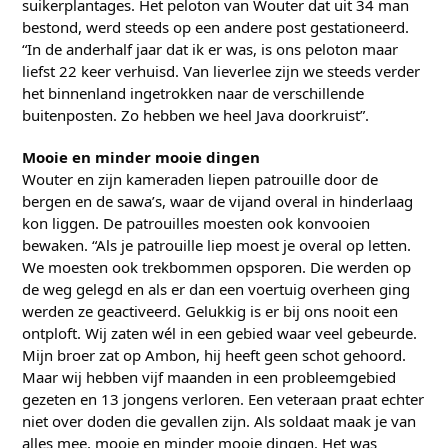
suikerplantages. Het peloton van Wouter dat uit 34 man
bestond, werd steeds op een andere post gestationeerd.
“In de anderhalf jaar dat ik er was, is ons peloton maar
liefst 22 keer verhuisd. Van lieverlee zijn we steeds verder
het binnenland ingetrokken naar de verschillende
buitenposten. Zo hebben we heel Java doorkruist”.
Mooie en minder mooie dingen
Wouter en zijn kameraden liepen patrouille door de
bergen en de sawa’s, waar de vijand overal in hinderlaag
kon liggen. De patrouilles moesten ook konvooien
bewaken. “Als je patrouille liep moest je overal op letten.
We moesten ook trekbommen opsporen. Die werden op
de weg gelegd en als er dan een voertuig overheen ging
werden ze geactiveerd. Gelukkig is er bij ons nooit een
ontploft. Wij zaten wél in een gebied waar veel gebeurde.
Mijn broer zat op Ambon, hij heeft geen schot gehoord.
Maar wij hebben vijf maanden in een probleemgebied
gezeten en 13 jongens verloren. Een veteraan praat echter
niet over doden die gevallen zijn. Als soldaat maak je van
alles mee, mooie en minder mooie dingen. Het was