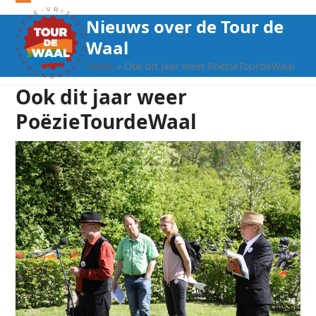
Open
Close
Nieuws over de Tour de
mobile
mobile
Waal
menu
menu
Home
»
Ook dit jaar weer PoëzieTourdeWaal
Ook dit jaar weer
PoëzieTourdeWaal