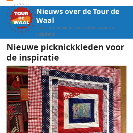
Open
Close
Nieuws over de Tour de
mobile
mobile
Waal
menu
menu
Home
»
Nieuwe picknickkleden voor de
inspiratie
Nieuwe picknickkleden voor
de inspiratie