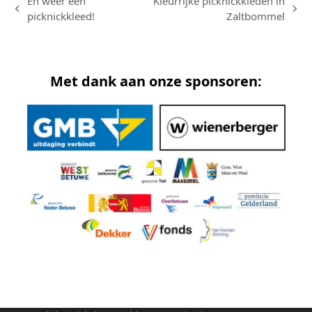
En weer een
Kleurrijke picknickkleden in
previous
next
picknickkleed!
Zaltbommel
post:
post:
Met dank aan onze sponsoren: