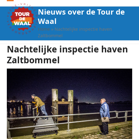
Open
Close
Nieuws over de Tour de
mobile
mobile
Waal
menu
menu
Home
»
Nachtelijke inspectie haven
Zaltbommel
Nachtelijke inspectie haven
Zaltbommel