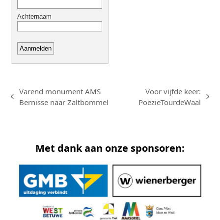
Varend monument AMS
Voor vijfde keer:
previous
next
Bernisse naar Zaltbommel
PoëzieTourdeWaal
post:
post:
Met dank aan onze sponsoren: