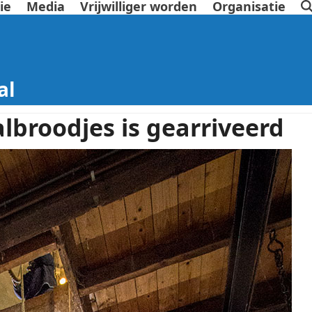
ie
Media
Vrijwilliger worden
Organisatie
al
lbroodjes is gearriveerd