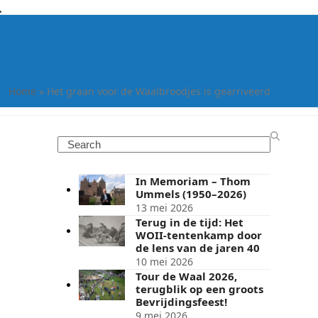
Home
»
Het graan voor de Waalbroodjes is gearriveerd
Search
In Memoriam – Thom
Ummels (1950–2026)
13 mei 2026
Terug in de tijd: Het
WOII-tentenkamp door
de lens van de jaren 40
10 mei 2026
Tour de Waal 2026,
terugblik op een groots
Bevrijdingsfeest!
9 mei 2026