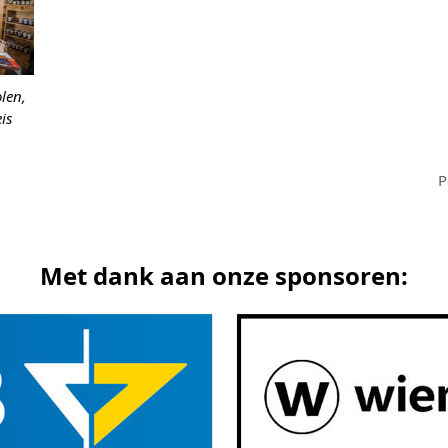
len,
is
P
n
p
Met dank aan onze sponsoren: