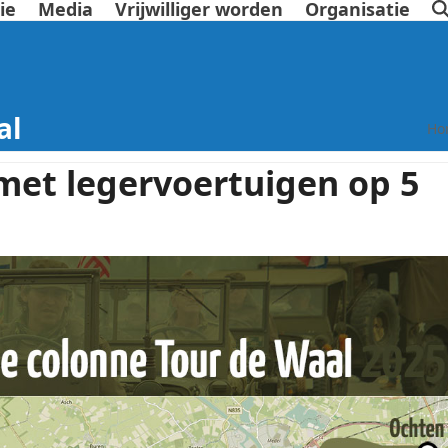
ie
Media
Vrijwilliger worden
Organisatie
al
Ho
 met legervoertuigen op 5