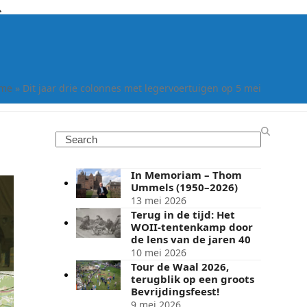
me
»
Dit jaar drie colonnes met legervoertuigen op 5 mei
Search
In Memoriam – Thom
Ummels (1950–2026)
13 mei 2026
Terug in de tijd: Het
WOII-tentenkamp door
de lens van de jaren 40
10 mei 2026
Tour de Waal 2026,
terugblik op een groots
Bevrijdingsfeest!
9 mei 2026