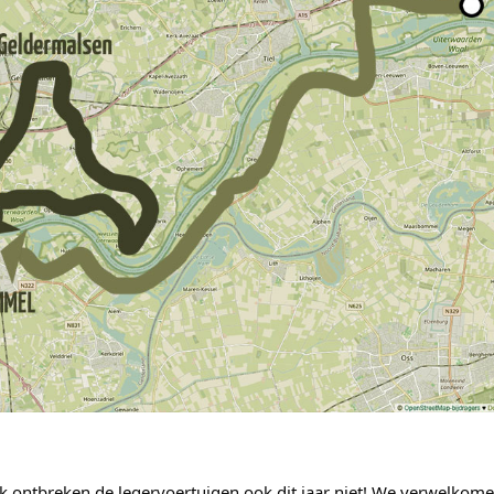
jk ontbreken de legervoertuigen ook dit jaar niet! We verwelkom