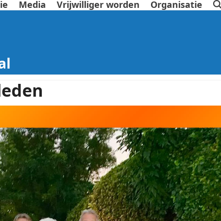
ie
Media
Vrijwilliger worden
Organisatie
al
leden