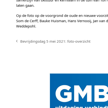
samenzijn van bestuur en kernteam in de tuin van Ton w
laten gaan.
Op de foto op de voorgrond de oude en nieuwe voorzitt
Som de Cerff, Bauke Huisman, Hans Vernooij, Jan van
Weddepohl.
Bevrijdingsdag 5 mei 2021: foto-overzicht
previous
post: