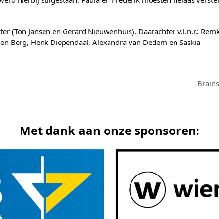
erd hierbij stilgestaan. Paula en Frederik moesten helaas verste
er (Ton Jansen en Gerard Nieuwenhuis). Daarachter v.l.n.r.: Rem
 den Berg, Henk Diependaal, Alexandra van Dedem en Saskia
Brain
next
post:
Met dank aan onze sponsoren: