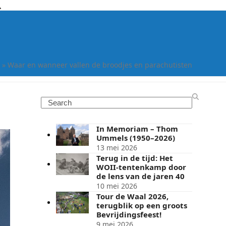
»
Waar en wanneer vallen de broodjes en parachutisten
Search
In Memoriam – Thom
Ummels (1950–2026)
13 mei 2026
Terug in de tijd: Het
WOII-tentenkamp door
de lens van de jaren 40
10 mei 2026
Tour de Waal 2026,
terugblik op een groots
Bevrijdingsfeest!
9 mei 2026