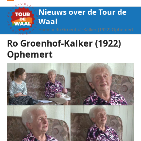
Open
Close
Nieuws over de Tour de
mobile
mobile
Waal
menu
menu
Home
»
Ro Groenhof-Kalker (1922) Ophemert
Ro Groenhof-Kalker (1922)
Ophemert